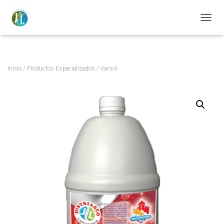
https://distriaseojl.com/
CAMBI
Inicio
/
Productos Especializados
/ Varsol