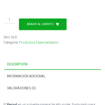
Varsol
cantidad
AÑADIR AL CARRITO
SKU:
N/D
Categoría:
Productos Especializados
DESCRIPCIÓN
INFORMACIÓN ADICIONAL
VALORACIONES (0)
El
Varsol
es un solvente mineral de alto poder, formulado para