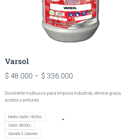
Varsol
Price
$
48.000
–
$
336.000
range:
Disolvente multiusos para limpieza industrial, elimina grasa,
$ 48.000
aceites y pinturas.
through
Medio Galón 1800cc
$ 336.000
Galón 3800cc
Garrafa 5 Galones