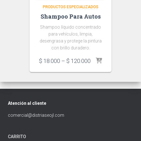
PRODUCTOS ESPECIALIZADOS
Shampoo Para Autos
Shampoo líquido concentrado
para vehículos, limpia,
desengrasa y protege la pintura
con brillo duradero.
Price
$
18.000
–
$
120.000
range:
$ 18.000
through
$ 120.000
Atención al cliente
comercial@distriaseojl.com
CARRITO