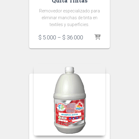
Quita Tintas
Removedor especializado para
eliminar manchas de tinta en
textiles y superficies.
Price
$
5.000
–
$
36.000
range:
$ 5.000
through
$ 36.000