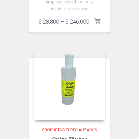
limpieza, desinfección y
procesos químicos.
Price
$
28.800
–
$
246.000
range:
$ 28.800
through
$ 246.000
PRODUCTOS ESPECIALIZADOS