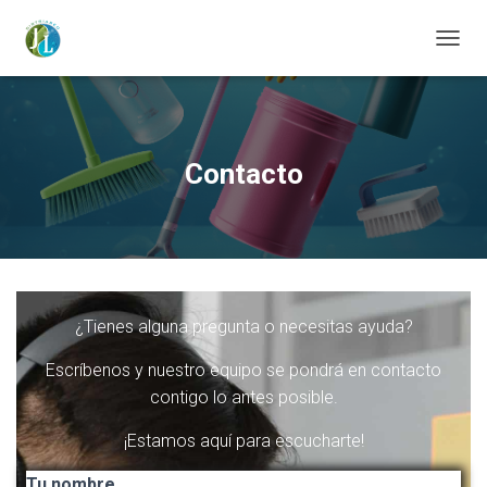
https://distriaseojl.com/
CAMBI
Contacto
¿Tienes alguna pregunta o necesitas ayuda?
Escríbenos y nuestro equipo se pondrá en contacto
contigo lo antes posible.
¡Estamos aquí para escucharte!
Tu nombre