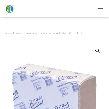
https://distriaseojl.com/
CAMBI
Inicio
/
Insumos de Aseo
/ Toallas de Papel Coltisu (150 Und)