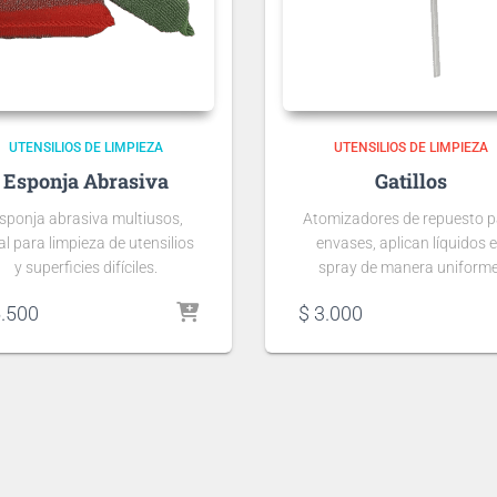
UTENSILIOS DE LIMPIEZA
UTENSILIOS DE LIMPIEZA
Esponja Abrasiva
Gatillos
sponja abrasiva multiusos,
Atomizadores de repuesto p
al para limpieza de utensilios
envases, aplican líquidos 
y superficies difíciles.
spray de manera uniforme
.500
$
3.000