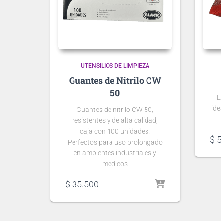
UTENSILIOS DE LIMPIEZA
Guantes de Nitrilo CW
50
E
ide
Guantes de nitrilo CW 50,
resistentes y de alta calidad,
caja con 100 unidades.
$
5
Perfectos para uso prolongado
en ambientes industriales y
médicos
$
35.500