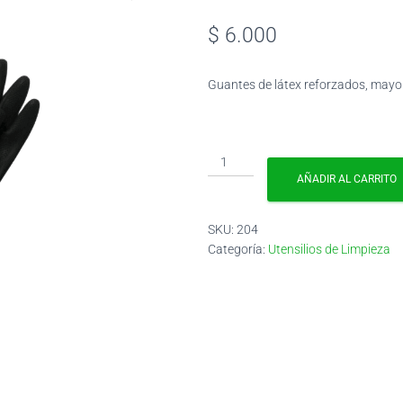
$
6.000
Guantes de látex reforzados, mayor 
Guantes
Látex
AÑADIR AL CARRITO
Calibre
25
cantidad
SKU:
204
Categoría:
Utensilios de Limpieza