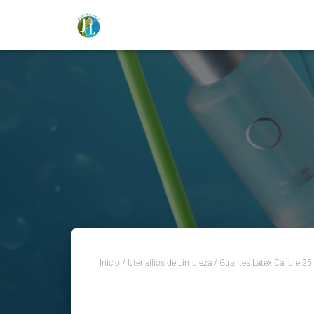
https://distriaseojl.com/
Inicio
/
Utensilios de Limpieza
/ Guantes Látex Calibre 25