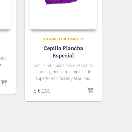
UTENSILIOS DE LIMPIEZA
Cepillo Plancha
Especial
ara
en
Cepillo multiusos con diseño tipo
.
plancha, ideal para limpieza de
superficies difíciles y esquinas.
$
5.200