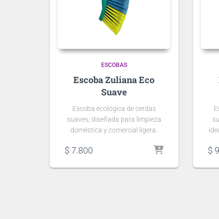
ESCOBAS
Escoba Zuliana Eco
Suave
Escoba ecológica de cerdas
E
suaves, diseñada para limpieza
su
doméstica y comercial ligera.
ide
$
7.800
$
9