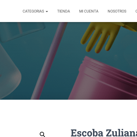
CATEGORIAS
TIENDA
MI CUENTA
NOSOTROS
Escoba Zulian