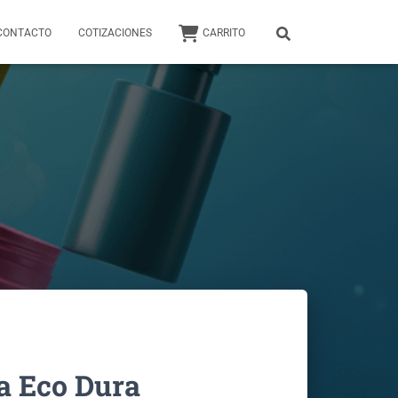
CONTACTO
COTIZACIONES
CARRITO
a Eco Dura