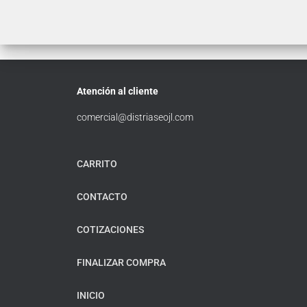
Atención al cliente
comercial@distriaseojl.com
CARRITO
CONTACTO
COTIZACIONES
FINALIZAR COMPRA
INICIO