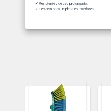
✔ Resistente y de uso prolongado.
✔ Perfecta para limpieza en exteriores.