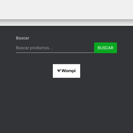
Buscar
BUSCAR