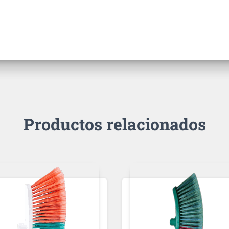
Productos relacionados