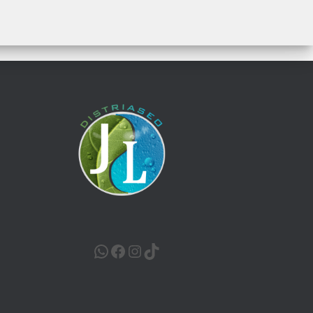
WHATSAPP
FACEBOOK
INSTAGRAM
TIKTOK