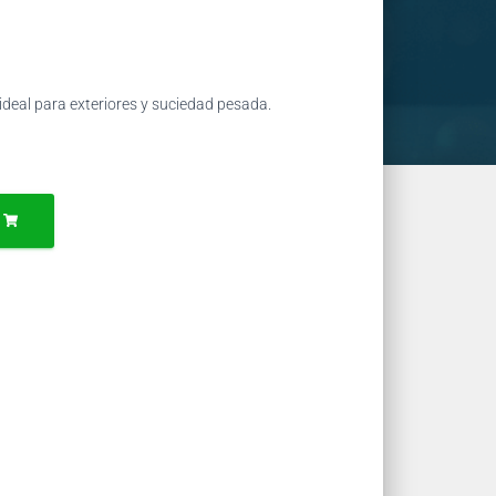
ideal para exteriores y suciedad pesada.