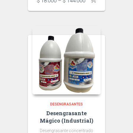
Price
$
18.000
–
$
144.000
range:
$ 18.000
through
$ 144.000
DESENGRASANTES
Desengrasante
Mágico (Industrial)
Desengrasante concentrado