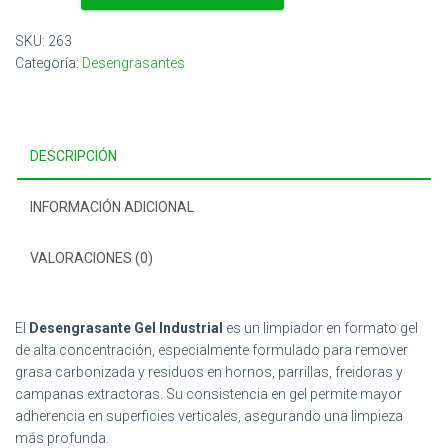
Industrial
para
SKU:
263
Hornos
Categoría:
Desengrasantes
y
Similares
cantidad
DESCRIPCIÓN
INFORMACIÓN ADICIONAL
VALORACIONES (0)
El
Desengrasante Gel Industrial
es un limpiador en formato gel
de alta concentración, especialmente formulado para remover
grasa carbonizada y residuos en hornos, parrillas, freidoras y
campanas extractoras. Su consistencia en gel permite mayor
adherencia en superficies verticales, asegurando una limpieza
más profunda.