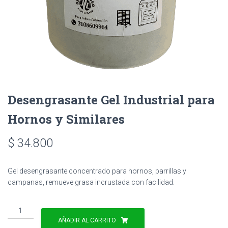
Desengrasante Gel Industrial para
Hornos y Similares
$
34.800
Gel desengrasante concentrado para hornos, parrillas y
campanas, remueve grasa incrustada con facilidad.
Desengrasante
Gel
AÑADIR AL CARRITO