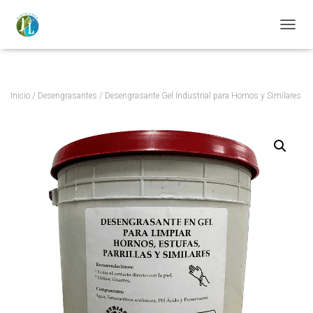
https://distriaseojl.com/
CAMBI
Inicio
/
Desengrasantes
/ Desengrasante Gel Industrial para Hornos y Similares