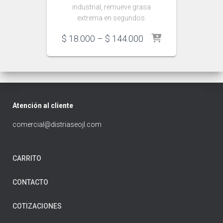
industrial, remueve grasa
extrema en segundos.
Price
$
18.000
–
$
144.000
range:
$ 18.000
through
$ 144.000
Atención al cliente
comercial@distriaseojl.com
CARRITO
CONTACTO
COTIZACIONES