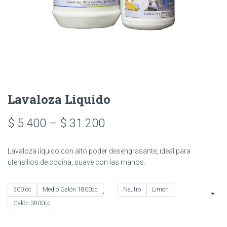
Lavaloza Liquido
Price
$
5.400
–
$
31.200
range:
Lavaloza líquido con alto poder desengrasante, ideal para
$ 5.400
utensilios de cocina, suave con las manos.
through
500 cc
Medio Galón 1800cc
Neutro
Limon
$ 31.200
Galón 3800cc