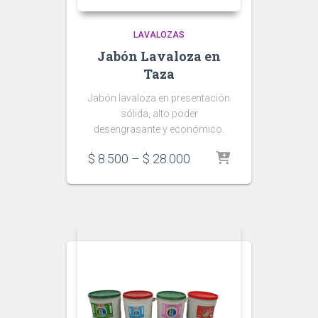
LAVALOZAS
Jabón Lavaloza en
Taza
Jabón lavaloza en presentación
sólida, alto poder
desengrasante y económico.
Price
$
8.500
–
$
28.000
range:
$ 8.500
through
$ 28.000