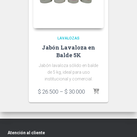
LAVALOZAS
Jabón Lavaloza en
Balde 5K
Jabón lavaloza sólido en balde
de 5 kg, ideal para uso
institucional y comercial.
Price
$
26.500
–
$
30.000
range:
$ 26.500
through
$ 30.000
Atención al cliente