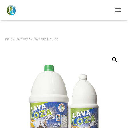
https://distriaseojl.com/
CAMBI
Inicio
/
Lavalozas
/ Lavaloza Liquido