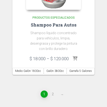
PRODUCTOS ESPECIALIZADOS
Shampoo Para Autos
Shampoo líquido concentrado
para vehículos, limpia,
desengrasa y protege la pintura
con brillo duradero.
Price
$
18.000
–
$
120.000
range:
$ 18.000
Medio Galón 1800cc
Galón 3800cc
Garrafa 5 Galones
through
$ 120.000
1
2
→