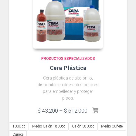
PRODUCTOS ESPECIALIZADOS
Cera Plástica
Cera plástica de alto brillo,
disponible en diferentes colores
para embellecer y proteger
pisos.
Price
$
43.200
–
$
612.000
range:
$ 43.200
1000 cc
Medio Galón 1800cc
Galón 3800cc
Medio Cuñete
through
Cuñete
$ 612.000