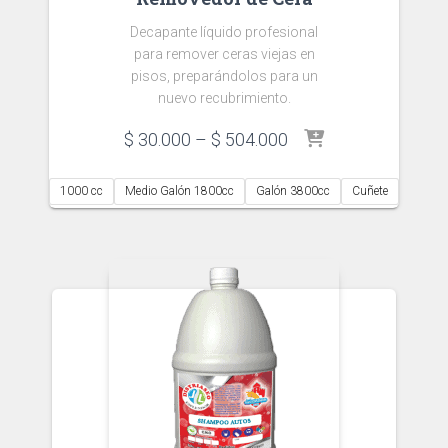
Decapante líquido profesional
para remover ceras viejas en
pisos, preparándolos para un
nuevo recubrimiento.
Price
$
30.000
–
$
504.000
range:
$ 30.000
1000 cc
Medio Galón 1800cc
Galón 3800cc
Cuñete
through
$ 504.000