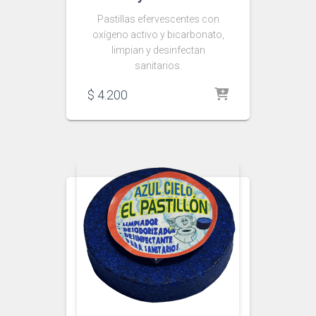
Pastillas efervescentes con
oxígeno activo y bicarbonato,
limpian y desinfectan
sanitarios.
$
4.200