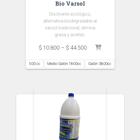
Bio Varsol
Disolvente ecológico,
alternativa biodegradable al
varsol tradicional, elimina
grasa y aceites.
Price
$
10.800
–
$
44.500
range:
$ 10.800
500 cc
Medio Galón 1800cc
Galón 3800cc
through
$ 44.500