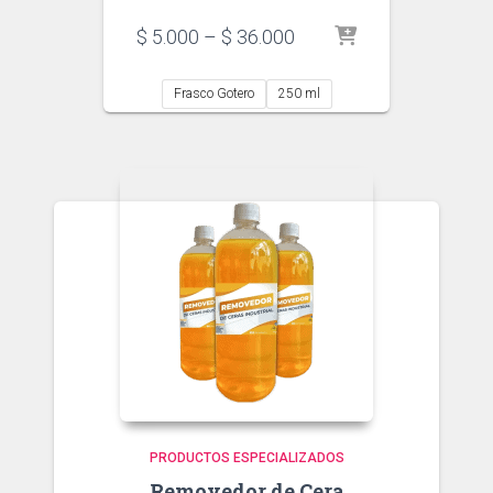
Price
$
5.000
–
$
36.000
range:
$ 5.000
Frasco Gotero
250 ml
through
$ 36.000
PRODUCTOS ESPECIALIZADOS
Removedor de Cera