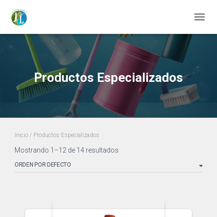
https://distriaseojl.com/
CAMBI
Productos Especializados
Inicio
/ Productos Especializados
Mostrando 1–12 de 14 resultados