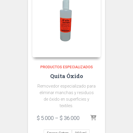
PRODUCTOS ESPECIALIZADOS
Quita Óxido
Removedor especializado para
eliminar manchas y residuos
de óxido en superficies y
textiles.
Price
$
5.000
–
$
36.000
range:
$ 5.000