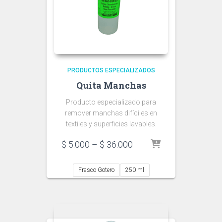
PRODUCTOS ESPECIALIZADOS
Quita Manchas
Producto especializado para
remover manchas difíciles en
textiles y superficies lavables.
Price
$
5.000
–
$
36.000
range:
$ 5.000
Frasco Gotero
250 ml
through
$ 36.000