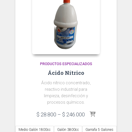
PRODUCTOS ESPECIALIZADOS
Ácido Nítrico
Ácido nítrico concentrado,
reactivo industrial para
limpieza, desinfección y
procesos químicos.
Price
$
28.800
–
$
246.000
range:
$ 28.800
Medio Galón 1800cc
Galón 3800cc
Garrafa 5 Galones