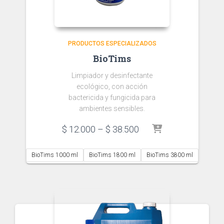
PRODUCTOS ESPECIALIZADOS
BioTims
Limpiador y desinfectante
ecológico, con acción
bactericida y fungicida para
ambientes sensibles.
Price
$
12.000
–
$
38.500
range:
$ 12.000
BioTims 1000 ml
BioTims 1800 ml
BioTims 3800 ml
through
$ 38.500